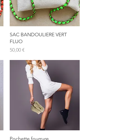
Aperçu rapide
SAC BANDOULIERE VERT
FLUO
Prix
50,00 €
Aperçu rapide
Pochette fourrure