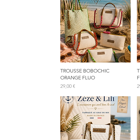
Aperçu rapide
TROUSSE BOBOCHIC
T
ORANGE FLUO
F
Prix
P
29,00 €
2