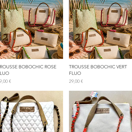
Aperçu rapide
Aperçu rapide
ROUSSE BOBOCHIC ROSE
TROUSSE BOBOCHIC VERT
LUO
FLUO
rix
Prix
9,00 €
29,00 €