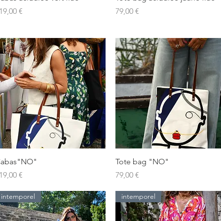
rix
Prix
19,00 €
79,00 €
Aperçu rapide
Aperçu rapide
abas"NO"
Tote bag "NO"
rix
Prix
19,00 €
79,00 €
intemporel
intemporel